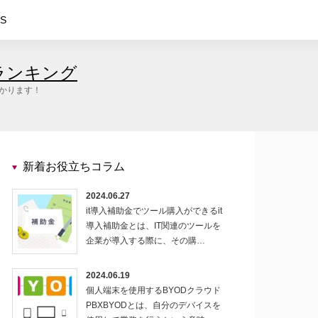
S
ランキング
つかります！
新着お役立ちコラム
2024.06.27
it導入補助金でツール購入ができるit
導入補助金とは、IT関連のツールを
企業が導入する際に、その購…
2024.06.19
個人端末を使用するBYODクラウド
PBXBYODとは、自分のデバイスを