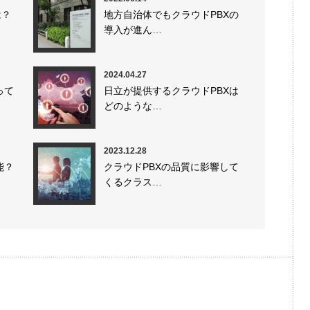
は？
地方自治体でもクラウドPBXの
導入が進ん…
2024.04.27
って
日立が提供するクラウドPBXは
どのような…
2023.12.28
能？
クラウドPBXの品質に影響して
くるクラス…