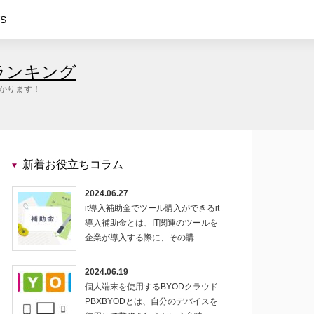
S
ランキング
つかります！
新着お役立ちコラム
2024.06.27
it導入補助金でツール購入ができるit
導入補助金とは、IT関連のツールを
企業が導入する際に、その購…
2024.06.19
個人端末を使用するBYODクラウド
PBXBYODとは、自分のデバイスを