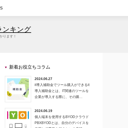
S
ランキング
つかります！
新着お役立ちコラム
2024.06.27
it導入補助金でツール購入ができるit
導入補助金とは、IT関連のツールを
企業が導入する際に、その購…
2024.06.19
個人端末を使用するBYODクラウド
PBXBYODとは、自分のデバイスを