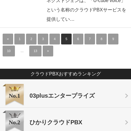
ネクストジェンは、「U-cube voice」
という名称のクラウドPBXサービスを
提供してい…
«
1
2
3
4
5
6
7
8
9
10
…
13
»
クラウドPBXおすすめランキング
No.1
03plusエンタープライズ
No.2
ひかりクラウドPBX