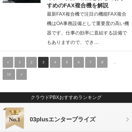
すめのFAX複合機を解説
最新FAX複合機で注目の機能FAX複合
機はOA事務設備として重要度の高い機
器です。仕事の効率に直結する設備で
もありますので、でき…
«
1
2
3
4
5
6
7
8
…
13
»
クラウドPBXおすすめランキング
No.1
03plusエンタープライズ