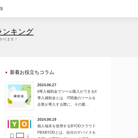
S
ランキング
つかります！
新着お役立ちコラム
2024.06.27
it導入補助金でツール購入ができるit
導入補助金とは、IT関連のツールを
企業が導入する際に、その購…
2024.06.19
個人端末を使用するBYODクラウド
PBXBYODとは、自分のデバイスを