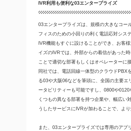
IVR利用も便利な03エンタープライズ
03エンタープライズは、規模の大きなコー
フィスのための小回りの利く電話応対シス
IVR機能もすぐに設けることができ、お客
イズのIVRでは、外部からの着信があった
ことで適切な部署もしくはオペレーターに
同社では、電話回線一体型のクラウドPBX
る03や大阪06などを筆頭に、全国の主要
ータビリティーも可能ですし、0800や01
くつもの異なる部署を持つ企業や、幅広い
うしたサービスにIVRが加わることで、よ
また、03エンタープライズでは専用のアプ