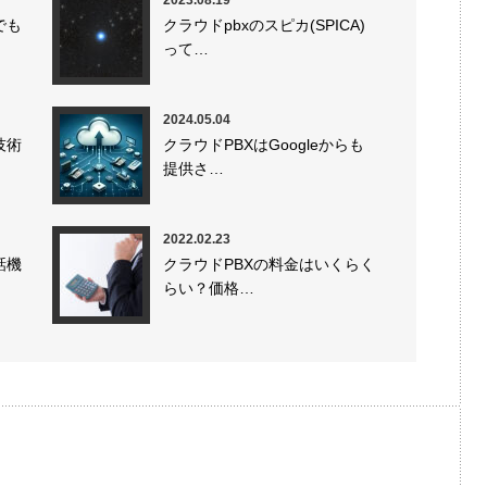
でも
クラウドpbxのスピカ(SPICA)
って…
2024.05.04
技術
クラウドPBXはGoogleからも
提供さ…
2022.02.23
話機
クラウドPBXの料金はいくらく
らい？価格…