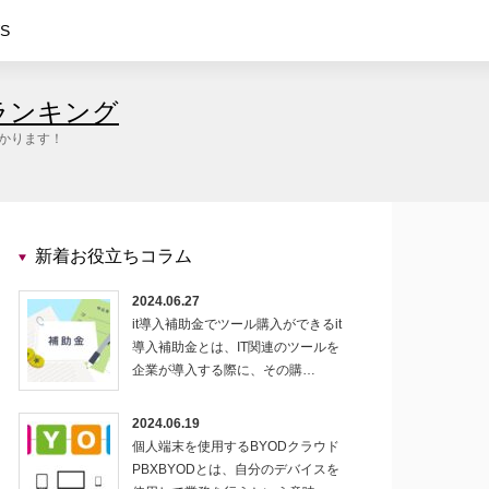
S
ランキング
つかります！
新着お役立ちコラム
2024.06.27
it導入補助金でツール購入ができるit
導入補助金とは、IT関連のツールを
企業が導入する際に、その購…
2024.06.19
個人端末を使用するBYODクラウド
PBXBYODとは、自分のデバイスを